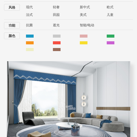
现代
轻奢
新中式
欧式
风格
法式
田园
美式
儿童
抗菌
遮光
智能/电动
功能
颜色