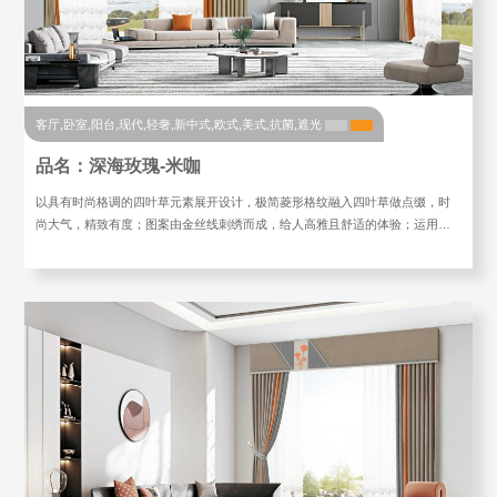
客厅,卧室,阳台,现代,轻奢,新中式,欧式,美式,抗菌,遮光
品名：深海玫瑰-米咖
以具有时尚格调的四叶草元素展开设计，极简菱形格纹融入四叶草做点缀，时
尚大气，精致有度；图案由金丝线刺绣而成，给人高雅且舒适的体验；运用…