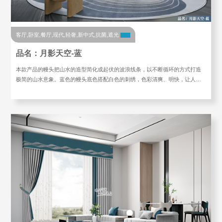
客厅,卧室,餐厅,现代,轻奢,新中式,抗菌,遮光
品名：月影天空-蓝
本款产品的幔头把山水的造型简化成起伏的波浪线条，以不断循环的方式打造
极简的山水意象。蓝色的幔头底色搭配白色的刺绣，色彩清爽、明快，让人…