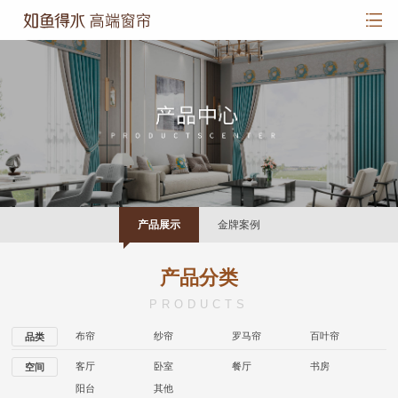
产品展示
金牌案例
产品分类
PRODUCTS
布帘
纱帘
罗马帘
百叶帘
品类
客厅
卧室
餐厅
书房
空间
阳台
其他