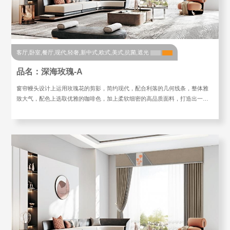
客厅,卧室,餐厅,现代,轻奢,新中式,欧式,美式,抗菌,遮光
品名：深海玫瑰-A
窗帘幔头设计上运用玫瑰花的剪影，简约现代，配合利落的几何线条，整体雅
致大气，配色上选取优雅的咖啡色，加上柔软细密的高品质面料，打造出一…