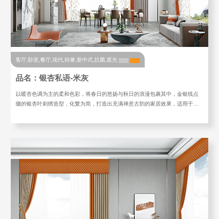
客厅,卧室,餐厅,现代,轻奢,新中式,抗菌,遮光
品名：银杏私语-米灰
以暖杏色调为主的柔和色彩，将春日的悠扬与秋日的浪漫包裹其中，金银线点
缀的银杏叶刺绣造型，化繁为简，打造出充满禅意古韵的家居效果，适用于…