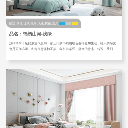
卧室,其他,现代,轻奢,儿童,抗菌,遮光
品名：锦绣山河-浅绿
浅绿带来十足的浪漫气息与一家三口的小鹿相结合变得更加生动，给人的感觉
也是更加温馨。冬青寓意坚韧不拔，象征着坚强、坚韧的意志。传说，受到…