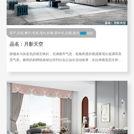
客厅,卧室,餐厅,书房,现代,轻奢,新中式,抗菌,遮光
品名：月影天空
静谧灰与灰蓝色的相互映衬，充满都市气息，低饱和度的视感展现出低调而高
贵气质。极简的刺绣线条错位排列出似云似水流动效果，在拉伸视觉层次和…