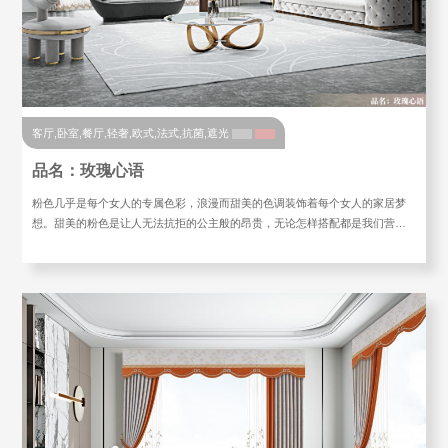
客厅,卧室,餐厅,轻奢,欧式,法式,抗菌,遮光
品名：玫瑰心语
粉色几乎是每个女人的专属色彩，浪漫而甜美的色调装饰着每个女人的家居梦
想。甜美的粉色是让人无法抗拒的公主般的昂贵，无论怎样搭配都是我们营…