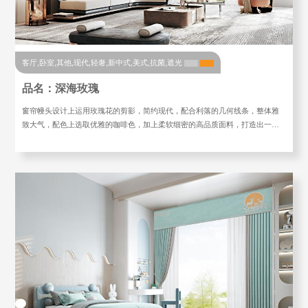
客厅,卧室,其他,现代,轻奢,新中式,美式,抗菌,遮光
品名：深海玫瑰
窗帘幔头设计上运用玫瑰花的剪影，简约现代，配合利落的几何线条，整体雅
致大气，配色上选取优雅的咖啡色，加上柔软细密的高品质面料，打造出一…