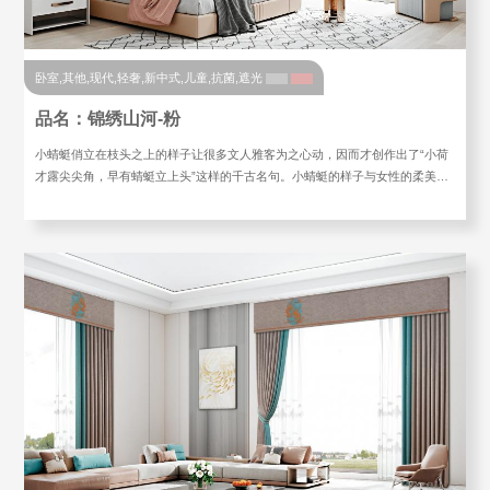
卧室,其他,现代,轻奢,新中式,儿童,抗菌,遮光
品名：锦绣山河-粉
小蜻蜓俏立在枝头之上的样子让很多文人雅客为之心动，因而才创作出了“小荷
才露尖尖角，早有蜻蜓立上头”这样的千古名句。小蜻蜓的样子与女性的柔美…