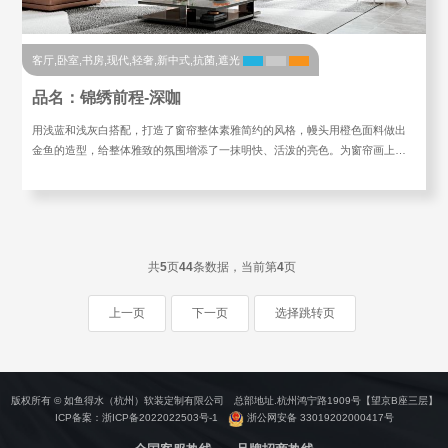
客厅,卧室,书房,现代,轻奢,新中式,抗菌,遮光
品名：锦绣前程-深咖
用浅蓝和浅灰白搭配，打造了窗帘整体素雅简约的风格，幔头用橙色面料做出
金鱼的造型，给整体雅致的氛围增添了一抹明快、活泼的亮色。为窗帘画上…
共
5
页
44
条数据，当前第
4
页
上一页
下一页
选择跳转页
版权所有 © 如鱼得水（杭州）软装定制有限公司 总部地址.杭州鸿宁路1909号【望京B座三层】
ICP备案：
浙ICP备2022022503号-1
浙公网安备 33019202000417号