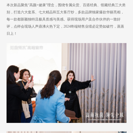
本次
新品聚焦
“高颜+健康”理念，围绕专属尖货、百搭经典、馆藏经典三大类
别，打造六大套系、七大精品和五大客厅纱，多款品牌独家爆款华丽亮相，
每一款都新颖独特且极具质感与美感。
获得现场
用户及合作伙伴
的一致好
评，
点样会现场人声鼎沸火热下定，
202
4
终端销售业绩必定势如破竹
，
蒸蒸
日上
！