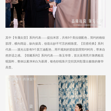
其中【专属尖货】系列代表
——提拉米苏，共有8
个美拉德配色
，简约的格纹
肌理，横向阔远，纵向拔高，创造出妙不可言的精致度。【百搭经典】系列
代表
——溪光云影
有
9个莫兰迪配色
，用不规则的竖纹肌理简约时尚，带来自
然舒适之感。【馆藏系列】系列代表
——
珠玉华章，首次采用亮片珠绣粗花
呢面料，整体以素净米白为基调，银色纱线珠片交织其间彰显出极致的奢华
高贵。