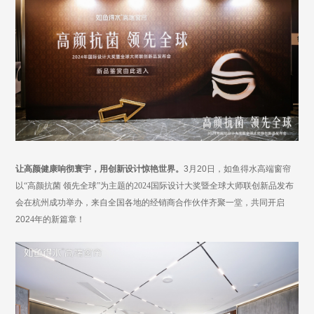
让高颜健康响彻寰宇
，
用创新设计惊艳世界
。
3月20日，如鱼得水高端窗帘
以
“高颜抗菌 领先全球”为主题的2024国际设计大奖暨全球大师联创新品发布
会在杭州成功举办，来自全国各地的经销商合作伙伴齐聚一堂，
共同开启
202
4
年的新篇章！