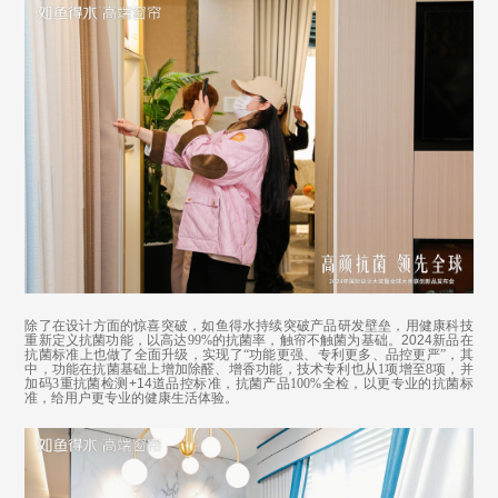
除了在设计方面的惊喜突破，
如鱼得水
持续
突破产品研发壁垒，
用健康科技
重新
定义抗菌功能，以
高达
99%的抗菌率，触帘不触菌为基础
。2024新品在
抗菌标准上也做了
全面升级，实现了
“功能更强、专利更多、品控更严”，其
中，功能在抗菌基础上增加除醛、增香功能，
技术
专利也从
1项增至8项，并
加码3重抗菌
检测+14道品控标准，
抗菌产品
100%全检，
以更专业的抗菌标
准，给用户更专业的
健康生活体验。