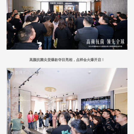
高颜抗菌尖货爆款
夺目亮相
，
点样会火爆开启！