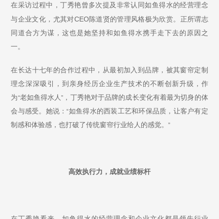
在采访过程中，丁秀艳曾多次提及非常认同如鱼得水的经营理念
CEO
与企业文化，尤其对
陈道贤的管理风格极为欣赏。正所谓志
同道合方为谋，这也是她坚持和如鱼得水携手走下去的原因之
一。
在长达十七年的合作过程中，从最初加入到品牌，被其窗帘定制
理念深深吸引，到亲身经历企业生产技术的不断创新升级，作
为
老如鱼得水人
，丁秀艳对于品牌的成长变化有着最为切身的体
“
”
会与感受。
她说：
如鱼得水的西装工艺和环保品质，让客户有定
“
制感和体验感，也打破了传统窗帘行业给人的感觉。
”
高效执行力，成就业绩标杆
在丁秀艳看来，如鱼得水的经营理念和企业文化都是领先行业