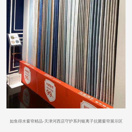
-
如鱼得水窗帘精品
天津河西店守护系列银离子抗菌窗帘展示区