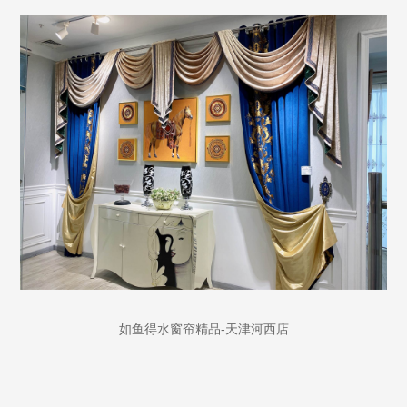
-
如鱼得水窗帘精品
天津河西店