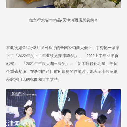
-
如鱼得水窗帘精品
天津河西店所获荣誉
8
在此次如鱼得水
月
日举行的全国经销商大会上，丁秀艳一举拿
18
下了「
年度上半年业绩竞赛
翡翠奖」、「
上半年业绩贡
2022
-
2022
献奖」、「
年年度大咖三等奖」、「新零售转化之星」等多
2021
个重磅奖项。
在谈到自己目前所取得的佳绩时，她表示十分感恩
品牌对门店的赋能和大力支持。