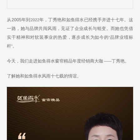
2005
从
年到
年，丁秀艳和如鱼得水已经携手并进十七年。这
2022
一路，她与品牌共闯风雨，见证了企业成长与蜕变。而她也凭借
实干精神和对软装事业的热爱，逐步成长为如今的
品牌业绩标
“
杆
。
”
今天，我们走进如鱼得水窗帘精品年度经销商大咖
丁秀艳。
——
了解她和如鱼得水风雨十七载的情谊。