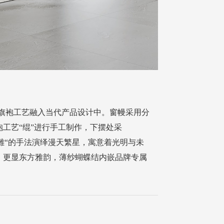
将旗袍工艺融入当代产品设计中。窗幔采用分
工艺“绲”进行手工制作，下摆处采
“雕“的手法演绎漫天繁星，寓意着光明与未
，更显东方雅韵，薄纱蝴蝶结内嵌品牌专属