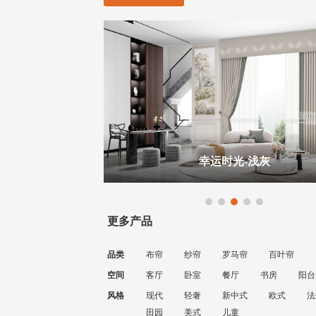
蓝
幸运时光-浅灰
更多产品
品类
布帘
纱帘
罗马帘
百叶帘
空间
客厅
卧室
餐厅
书房
阳台
风格
现代
轻奢
新中式
欧式
法
田园
美式
儿童