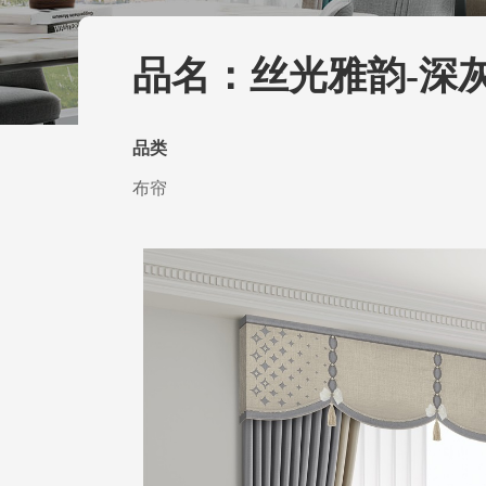
品名：丝光雅韵-深
品类
布帘