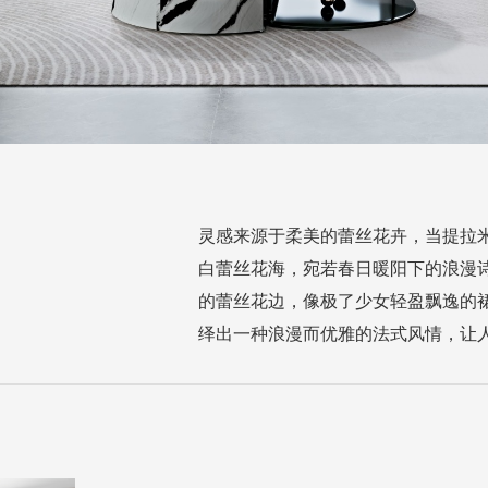
灵感来源于柔美的蕾丝花卉，当提拉
白蕾丝花海，宛若春日暖阳下的浪漫
的蕾丝花边，像极了少女轻盈飘逸的
绎出一种浪漫而优雅的法式风情，让