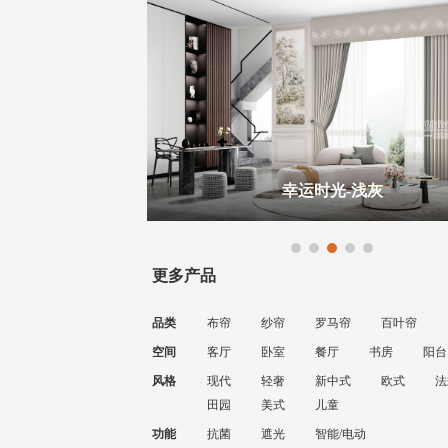
蓝
灰
蒸蒸日上-米-纱
更多产品
品类
布帘
纱帘
罗马帘
百叶帘
空间
客厅
卧室
餐厅
书房
阳台
风格
现代
轻奢
新中式
欧式
法
田园
美式
儿童
功能
抗菌
遮光
智能/电动