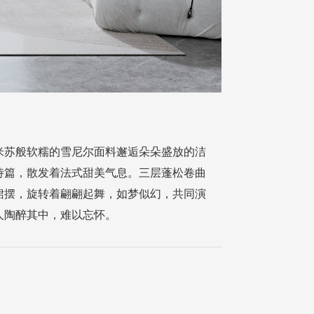
米苏般软糯的雪尼尔面料邂逅朵朵盛放的洁
诗篇，散发着法式甜美气息。三层蓬松卷曲
裙摆，旋转着翩翩起舞，如梦似幻，共同演
人陶醉其中，难以忘怀。