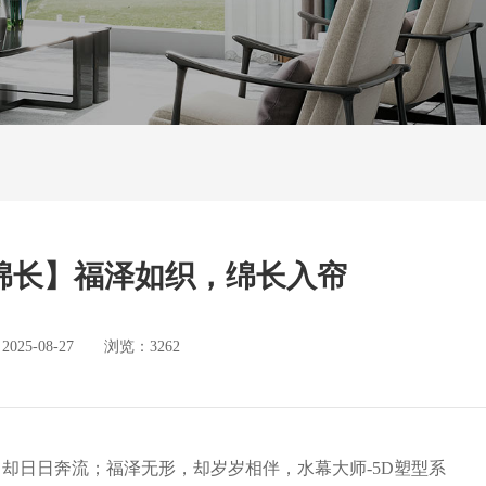
绵长】福泽如织，绵长入帘
5-08-27 浏览：3262
，却日日奔流；福泽无形，却岁岁相伴，水幕大师-5D塑型系