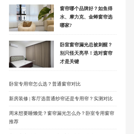
窗帘哪个品牌好？如鱼得
水、摩力克、金蝉窗帘选
哪家?
卧室窗帘漏光总被刺醒？
别只怪天亮早！选对窗帘
才是关键
卧室专用帘怎么选？普通窗帘对比
新房装修 | 客厅选普通纱帘还是专用帘？实测对比
周末想要睡懒觉？窗帘漏光怎么办？卧室专用窗帘
推荐