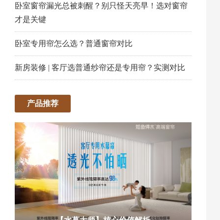
卧室窗帘漏光总被刺醒？别只怪天亮早！选对窗帘
才是关键
卧室专用帘怎么选？普通窗帘对比
新房装修 | 客厅选普通纱帘还是专用帘？实测对比
产品推荐