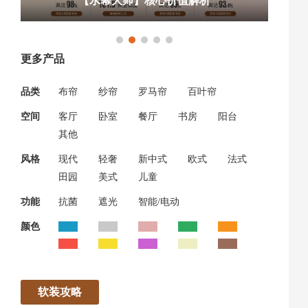
【水幕大师】核心价值解析
更多产品
品类
布帘
纱帘
罗马帘
百叶帘
空间
客厅
卧室
餐厅
书房
阳台
其他
风格
现代
轻奢
新中式
欧式
法式
田园
美式
儿童
功能
抗菌
遮光
智能/电动
颜色
软装攻略