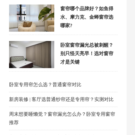
窗帘哪个品牌好？如鱼得
水、摩力克、金蝉窗帘选
哪家?
卧室窗帘漏光总被刺醒？
别只怪天亮早！选对窗帘
才是关键
卧室专用帘怎么选？普通窗帘对比
新房装修 | 客厅选普通纱帘还是专用帘？实测对比
周末想要睡懒觉？窗帘漏光怎么办？卧室专用窗帘
推荐