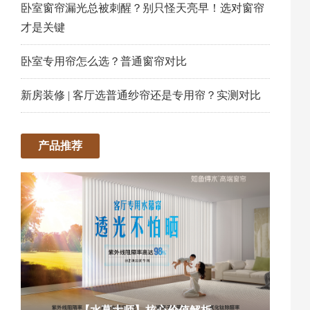
卧室窗帘漏光总被刺醒？别只怪天亮早！选对窗帘
才是关键
卧室专用帘怎么选？普通窗帘对比
新房装修 | 客厅选普通纱帘还是专用帘？实测对比
产品推荐