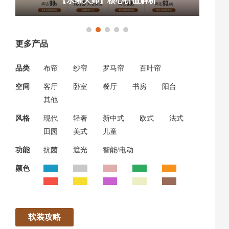
【水幕大师】核心价值解析
更多产品
品类
布帘
纱帘
罗马帘
百叶帘
空间
客厅
卧室
餐厅
书房
阳台
其他
风格
现代
轻奢
新中式
欧式
法式
田园
美式
儿童
功能
抗菌
遮光
智能/电动
颜色
软装攻略