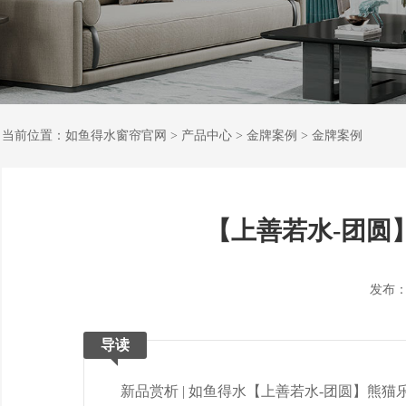
当前位置：
如鱼得水窗帘官网
>
产品中心
>
金牌案例
>
金牌案例
【上善若水-团圆
发布：202
导读
新品赏析 | 如鱼得水【上善若水-团圆】熊