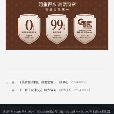
上一篇：
【芙罗拉-绚丽】浪漫之窗，一眼倾心
2024-08-22
下一篇：
【一叶千金-扶苏】绣古铸今，福泽绵长
2024-08-14
版权所有 © 如鱼得水（杭州）软装定制有限公司 总部地址.杭州鸿宁路1909号【望京B座三层】