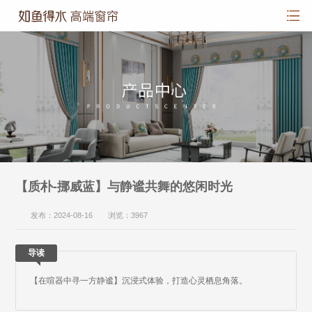
【质朴-挪威蓝】与静谧共舞的悠闲时光
发布：2024-08-16 浏览：3967
导读
【在喧器中寻一方静谧】沉浸式体验，打造心灵栖息角落。