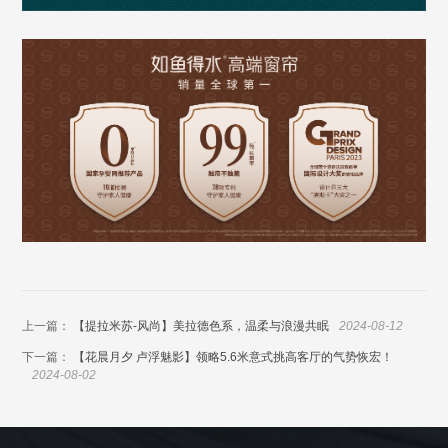
上一篇：
【提拉米苏-风尚】美拉德色系，温柔与浪漫共眠
2024-08-12
下一篇：
【花晨月夕 卢浮魅影】领略5.6米意式挑高客厅的气势恢宏！
2024-08-02