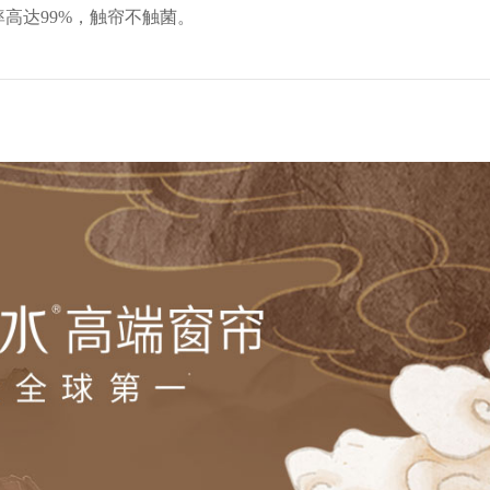
高达99%，触帘不触菌。