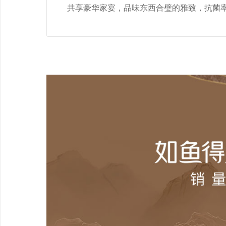
共享豪华家宴，品味东西合璧的雅致，抗菌率