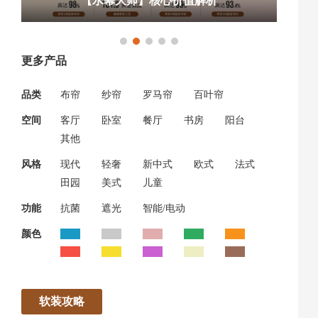
【水幕大师】核心价值解析
更多产品
品类
布帘
纱帘
罗马帘
百叶帘
空间
客厅
卧室
餐厅
书房
阳台
其他
风格
现代
轻奢
新中式
欧式
法式
田园
美式
儿童
功能
抗菌
遮光
智能/电动
颜色
软装攻略