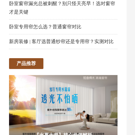
卧室窗帘漏光总被刺醒？别只怪天亮早！选对窗帘
才是关键
卧室专用帘怎么选？普通窗帘对比
新房装修 | 客厅选普通纱帘还是专用帘？实测对比
产品推荐