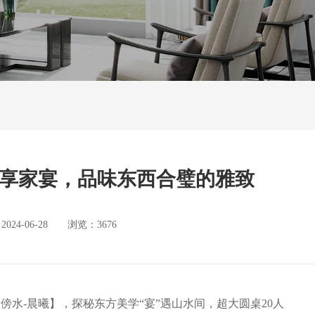
奢享家宴，品味东西合璧的雅致
4-06-28 浏览：3676
傍水-晨曦】，探秘东方美学“宴”遇山水间，超大圆桌20人