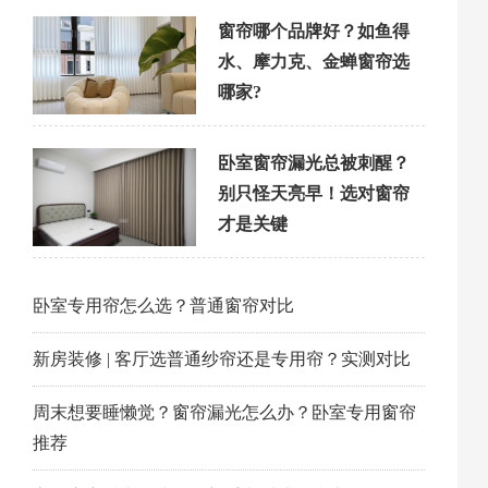
窗帘哪个品牌好？如鱼得
水、摩力克、金蝉窗帘选
哪家?
卧室窗帘漏光总被刺醒？
别只怪天亮早！选对窗帘
才是关键
卧室专用帘怎么选？普通窗帘对比
新房装修 | 客厅选普通纱帘还是专用帘？实测对比
周末想要睡懒觉？窗帘漏光怎么办？卧室专用窗帘
推荐