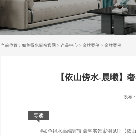
当前位置：
如鱼得水窗帘官网
>
产品中心
>
金牌案例
>
金牌案例
【依山傍水-晨曦】
发布：202
导读
#如鱼得水高端窗帘 豪宅实景案例见证【依山