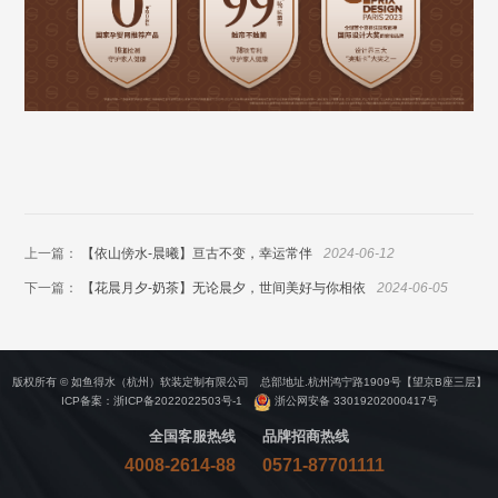
上一篇：
【依山傍水-晨曦】亘古不变，幸运常伴
2024-06-12
下一篇：
【花晨月夕-奶茶】无论晨夕，世间美好与你相依
2024-06-05
版权所有 © 如鱼得水（杭州）软装定制有限公司 总部地址.杭州鸿宁路1909号【望京B座三层】
ICP备案：
浙ICP备2022022503号-1
浙公网安备 33019202000417号
全国客服热线
品牌招商热线
4008-2614-88
0571-87701111