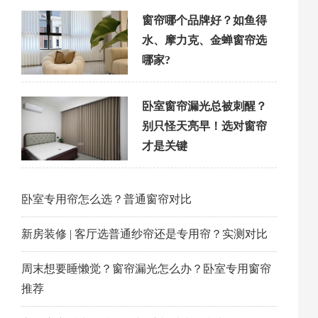
窗帘哪个品牌好？如鱼得
水、摩力克、金蝉窗帘选
哪家?
卧室窗帘漏光总被刺醒？
别只怪天亮早！选对窗帘
才是关键
卧室专用帘怎么选？普通窗帘对比
新房装修 | 客厅选普通纱帘还是专用帘？实测对比
周末想要睡懒觉？窗帘漏光怎么办？卧室专用窗帘
推荐