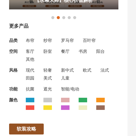
【水幕大师】核心价值解析
更多产品
品类
布帘
纱帘
罗马帘
百叶帘
空间
客厅
卧室
餐厅
书房
阳台
其他
风格
现代
轻奢
新中式
欧式
法式
田园
美式
儿童
功能
抗菌
遮光
智能/电动
颜色
软装攻略