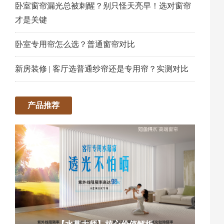
卧室窗帘漏光总被刺醒？别只怪天亮早！选对窗帘
才是关键
卧室专用帘怎么选？普通窗帘对比
新房装修 | 客厅选普通纱帘还是专用帘？实测对比
产品推荐