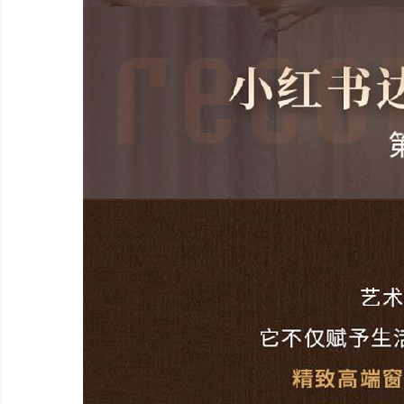
窗帘哪个品牌好？如鱼得水、摩力克、金蝉窗帘选哪家?