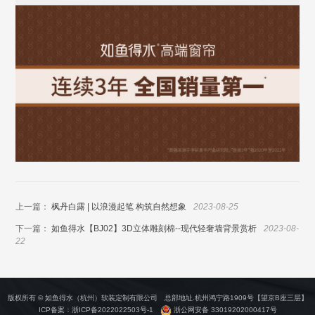
上一篇：
枫丹白露 | 以浪漫起笔 构筑自然想象
2023-08-25
下一篇：
如鱼得水【BJ02】3D立体雕刻棉--现代轻奢墙背景赏析
2023-08-
22
版权所有 © 如鱼得水（杭州）软装定制有限公司 总部地址.杭州鸿宁路1909号【望京B座三层】
ICP备案：
浙ICP备2022022503号-1
浙公网安备 33019202000417号