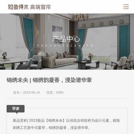
锦绣未央 | 锦绣韵凝香，浸染谱华章
发布：2023-06-14 浏览：6485
导读
新品赏析| 2023新品【锦绣未央】以传统吉祥纹样为设计元素，精致
刺绣工艺新中式窗帘，锦绣韵凝香，浸染谱华章。