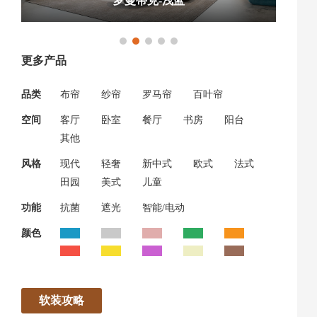
罗曼蒂克-浅蓝
更多产品
品类
布帘
纱帘
罗马帘
百叶帘
空间
客厅
卧室
餐厅
书房
阳台
其他
风格
现代
轻奢
新中式
欧式
法式
田园
美式
儿童
功能
抗菌
遮光
智能/电动
颜色
软装攻略