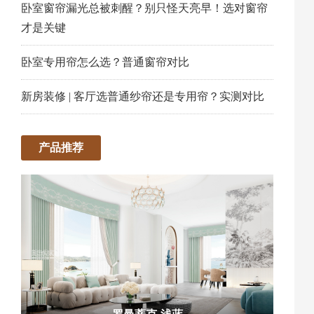
卧室窗帘漏光总被刺醒？别只怪天亮早！选对窗帘
才是关键
卧室专用帘怎么选？普通窗帘对比
新房装修 | 客厅选普通纱帘还是专用帘？实测对比
产品推荐