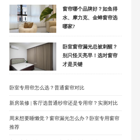
窗帘哪个品牌好？如鱼得
水、摩力克、金蝉窗帘选
哪家?
卧室窗帘漏光总被刺醒？
别只怪天亮早！选对窗帘
才是关键
卧室专用帘怎么选？普通窗帘对比
新房装修 | 客厅选普通纱帘还是专用帘？实测对比
周末想要睡懒觉？窗帘漏光怎么办？卧室专用窗帘
推荐