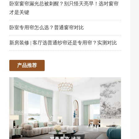
卧室窗帘漏光总被刺醒？别只怪天亮早！选对窗帘
才是关键
卧室专用帘怎么选？普通窗帘对比
新房装修 | 客厅选普通纱帘还是专用帘？实测对比
产品推荐