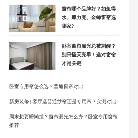
窗帘哪个品牌好？如鱼得
水、摩力克、金蝉窗帘选
哪家?
卧室窗帘漏光总被刺醒？
别只怪天亮早！选对窗帘
才是关键
卧室专用帘怎么选？普通窗帘对比
新房装修 | 客厅选普通纱帘还是专用帘？实测对比
周末想要睡懒觉？窗帘漏光怎么办？卧室专用窗帘
推荐