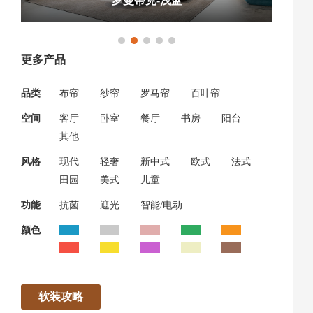
罗曼蒂克-浅蓝
更多产品
品类
布帘
纱帘
罗马帘
百叶帘
空间
客厅
卧室
餐厅
书房
阳台
其他
风格
现代
轻奢
新中式
欧式
法式
田园
美式
儿童
功能
抗菌
遮光
智能/电动
颜色
软装攻略