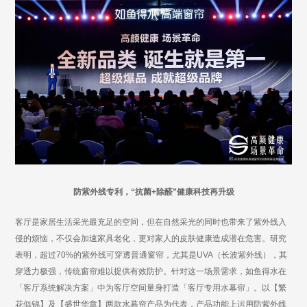
防紫外线专利，
“抗菌+除醛”健康科技再升级
客厅是家居生活采光最充足的空间，
但在
自然采光的同时也带来了紫外线入
侵
的烦恼
，不仅会加速家具老化，更对家人的皮肤健康造成潜在危害。研究
表明，超过
70%的紫外线可穿透普通窗帘，尤其是UVA（长波紫外线），其
穿透力极强，传统窗帘难以提供有效防护。针对
这一
场景需求，
如鱼得水
在
「客厅系统解决方案」中为客厅空间量身打造「客厅专用水幕帘」
。
以【繁
花似锦】及【盛世华章】两款水幕帘产品为代表
，产品功能上运用防紫外线