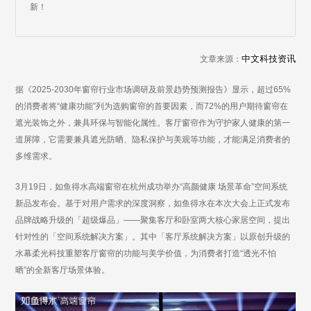
新！
中文科技资讯
文章来源：
据《
2025-2030年窗帘行业市场调研及前景趋势预测报告》显示，
超过
65%
的消费者将
“
健康功能
”
列为选购窗帘的首要因素，而
72%的用户期待窗帘在
遮光装饰之外，兼具环保与智能化属性。
客厅窗帘作为守护家人健康的第一
道屏障，它需要兼具遮光防晒、隐私保护与美观等功能，才能满足消费者的
多维需求。
3月19日，
如鱼得水高端窗帘在杭州成功举办
“高颜健康 场景革命”空间系统
新品发
布会。基于对用户需求的深度洞察，如鱼得水在本次大会上正式发布
品牌战略升级的「超级爆品」
——
聚集客厅和卧室两大核心家居空间，提出
针对性的「空间系统解决方案」。其中「客厅系统解决方案」以原创升级的
水幕柔光科技重塑客厅窗帘的功能与美学价值，为消费者打造
“透光不怕
晒”
的全新客厅场景体验。