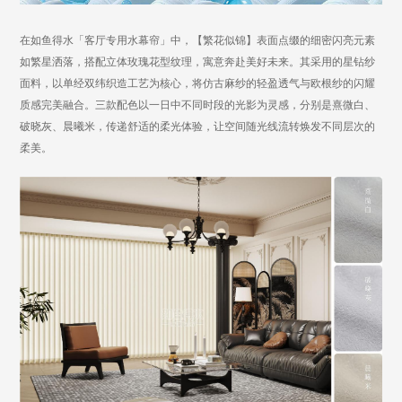
在如鱼得水「客厅专用水幕帘」中，【繁花似锦】表面点缀的细密闪亮元素
如繁星洒落，搭配立体玫瑰花型纹理，寓意奔赴美好未来。其采用的星钻纱
面料，
以
单经双纬织造工艺
为核心
，将仿古麻纱的轻盈透气与欧根纱的闪耀
质感完美融合。三款配色
以一日中不同时段的光影为灵感，分别是熹微白、
破晓灰、晨曦米，传递舒适的柔光体验，让空间随光线流转焕发不同层次的
柔美。