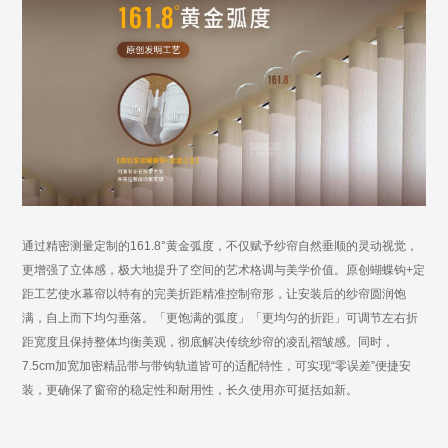
通过精密测量定制的
161.8°黄金弧度，
不仅赋予纱帘自然垂顺的灵动视觉，
更增强了立体感，极大地提升了空间的艺术格调与美学价值。
原创蝴蝶钩
+定
距工艺
使水幕帘以特有的完美折距精准控制帘
形，
让安装后的纱帘圆润饱
满，自上而下均匀垂落。
「更饱满的弧度」「更均匀的折距」可调节左右折
距宽度且保持整体均衡美观，
彻底解决传统纱帘的凌乱褶皱感。同时，
7.5cm加宽加密精品带与带钩轨道皆可的适配
特性，可实现
“零误差”
便捷安
装，更确保了窗帘的稳定性和耐用性，长久使用亦可挺括如新。