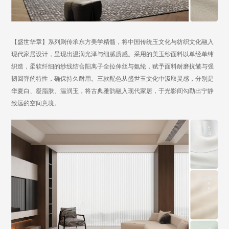
【盛世华章】系列则传承东方美学精髓，将中国传统玉文化与纺织文化融入
现代家居设计，呈现出温润光泽与细腻质感。采用的美玉纱面料以单经单纬
织造，柔软纤细的纱线结合阳离子全拉伸丝与氨纶，赋予面料耐磨抗皱与强
韧回弹的特性，确保持久耐用。三款配色从盛世玉文化中汲取灵感，
分别是
华夏白、凝脂肤、温润玉，将古典雅韵融入现代家居，于光影间勾勒出宁静
致远的空间意境。