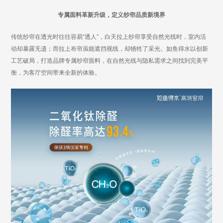
专属面料革新升级，定义纱帘品质新境界
传统
纱帘
在透光时往往容易
“透人”，
白天拉上纱帘
享受自然光线时，室内活
动却暴露无遗；而拉上
布帘
虽能遮挡视线，却牺牲了采光。如鱼得水以创新
工艺破局，打造品牌专属
纱帘
面料，在自然光线与隐私需求之间找到完美平
衡，为客厅空间带来全新的体验。