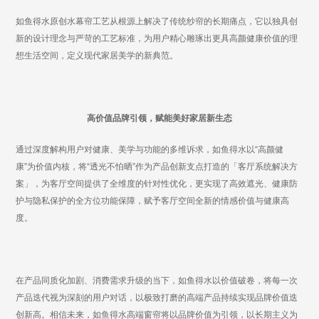
如鱼得水原创水幕帘工艺
从根源上解决了传统纱帘的长期痛点，
它以独具创
新的设计理念与严苛的工艺标准，为用户精心雕琢出更具高颜健康价值的理
想生活空间，定义现代家居美学的新典范。
高价值品牌引领，赋能美好家居新生态
通过深度解构用户对健康、美学与功能的多维诉求，如鱼得水以
“高颜健
康”为价值内核，将“透光不怕晒”作为产品创新支点打造的「客厅系统解决方
案」，为客厅空间提供了全维度的针对性优化，更实现了高效遮光、健康防
护与隐私保护的全方位功能保障，赋予客厅空间全新的情感价值与健康高
度。
在产品同质化加剧、消费需求升级的当下，如鱼得水以价值破卷，将每一次
产品迭代视为深刻的用户对话，以极致打磨的高端产品持续实现品牌价值迭
创新高。相信未来，如鱼得水高端窗帘将以品牌价值为引领，以长期主义为