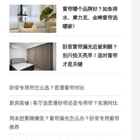
窗帘哪个品牌好？如鱼得
水、摩力克、金蝉窗帘选
哪家?
卧室窗帘漏光总被刺醒？
别只怪天亮早！选对窗帘
才是关键
卧室专用帘怎么选？普通窗帘对比
新房装修 | 客厅选普通纱帘还是专用帘？实测对比
周末想要睡懒觉？窗帘漏光怎么办？卧室专用窗帘
推荐