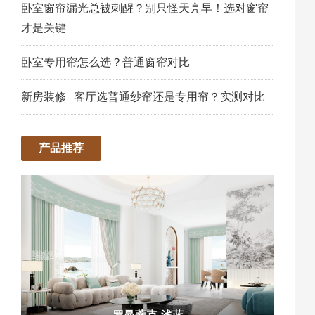
卧室窗帘漏光总被刺醒？别只怪天亮早！选对窗帘
才是关键
卧室专用帘怎么选？普通窗帘对比
新房装修 | 客厅选普通纱帘还是专用帘？实测对比
产品推荐