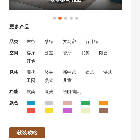
罗曼蒂克-浅蓝
更多产品
品类
布帘
纱帘
罗马帘
百叶帘
空间
客厅
卧室
餐厅
书房
阳台
其他
风格
现代
轻奢
新中式
欧式
法式
田园
美式
儿童
功能
抗菌
遮光
智能/电动
颜色
软装攻略