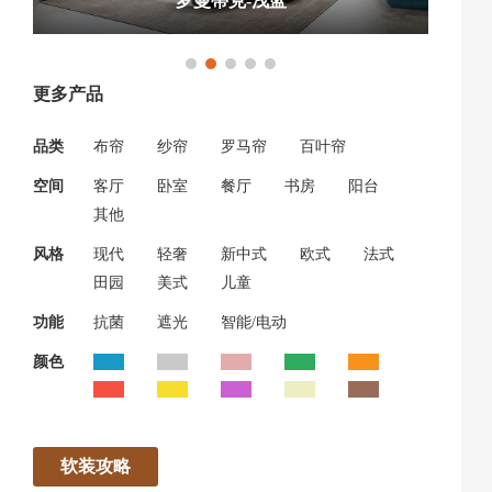
罗曼蒂克-浅蓝
更多产品
品类
布帘
纱帘
罗马帘
百叶帘
空间
客厅
卧室
餐厅
书房
阳台
其他
风格
现代
轻奢
新中式
欧式
法式
田园
美式
儿童
功能
抗菌
遮光
智能/电动
颜色
软装攻略