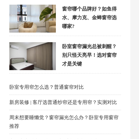
窗帘哪个品牌好？如鱼得
水、摩力克、金蝉窗帘选
哪家?
卧室窗帘漏光总被刺醒？
别只怪天亮早！选对窗帘
才是关键
卧室专用帘怎么选？普通窗帘对比
新房装修 | 客厅选普通纱帘还是专用帘？实测对比
周末想要睡懒觉？窗帘漏光怎么办？卧室专用窗帘
推荐