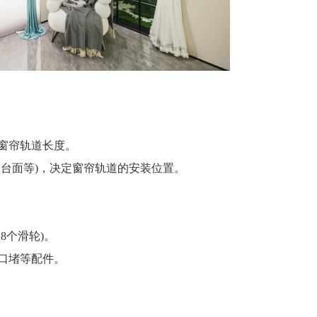
窗帘轨道长度。
台面等)，决定窗帘轨道的安装位置。
。
个滑轮)。
口堵等配件。