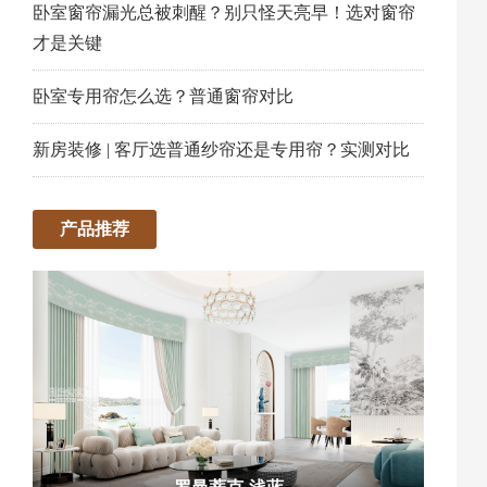
卧室窗帘漏光总被刺醒？别只怪天亮早！选对窗帘
才是关键
卧室专用帘怎么选？普通窗帘对比
新房装修 | 客厅选普通纱帘还是专用帘？实测对比
产品推荐