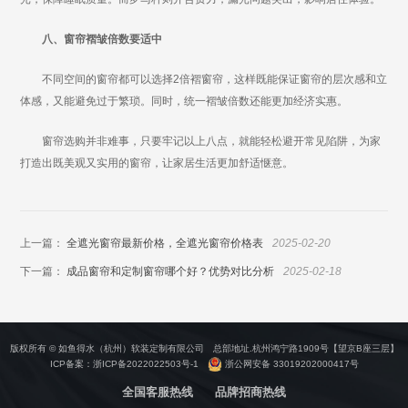
八、窗帘褶皱倍数要适中
不同空间的窗帘都可以选择2倍褶窗帘，这样既能保证窗帘的层次感和立
体感，又能避免过于繁琐。同时，统一褶皱倍数还能更加经济实惠。
窗帘选购并非难事，只要牢记以上八点，就能轻松避开常见陷阱，为家
打造出既美观又实用的窗帘，让家居生活更加舒适惬意。
上一篇：
全遮光窗帘最新价格，全遮光窗帘价格表
2025-02-20
下一篇：
成品窗帘和定制窗帘哪个好？优势对比分析
2025-02-18
版权所有 © 如鱼得水（杭州）软装定制有限公司 总部地址.杭州鸿宁路1909号【望京B座三层】
ICP备案：
浙ICP备2022022503号-1
浙公网安备 33019202000417号
全国客服热线
品牌招商热线