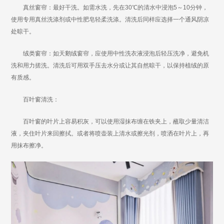
真丝窗帘：最好干洗。如需水洗，先在30℃的清水中浸泡5～10分钟，
使用专用真丝洗涤剂或中性肥皂轻柔洗涤。清洗后同样应选择一个通风阴凉
处晾干。
绒类窗帘：如天鹅绒窗帘，应使用中性洗衣液浸泡后轻压洗净，避免机
洗和用力搓洗。清洗后可用双手压去水分或让其自然晾干，以保持植绒的原
有质感。
百叶窗清洗：
百叶窗的叶片上容易积灰，可以使用湿抹布缠在铁夹上，蘸取少量清洁
液，夹住叶片来回擦拭。或者将喷壶装上清水或擦光剂，喷洒在叶片上，再
用抹布擦净。