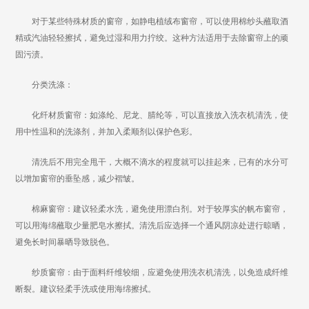
对于某些特殊材质的窗帘，如静电植绒布窗帘，可以使用棉纱头蘸取酒
精或汽油轻轻擦拭，避免过湿和用力拧绞。这种方法适用于去除窗帘上的顽
固污渍。
分类洗涤：
化纤材质窗帘：如涤纶、尼龙、腈纶等，可以直接放入洗衣机清洗，使
用中性温和的洗涤剂，并加入柔顺剂以保护色彩。
清洗后不用完全甩干，大概不滴水的程度就可以挂起来，已有的水分可
以增加窗帘的垂坠感，减少褶皱。
棉麻窗帘：建议轻柔水洗，避免使用漂白剂。对于较厚实的帆布窗帘，
可以用海绵蘸取少量肥皂水擦拭。清洗后应选择一个通风阴凉处进行晾晒，
避免长时间暴晒导致脱色。
纱质窗帘：由于面料纤维较细，应避免使用洗衣机清洗，以免造成纤维
断裂。建议轻柔手洗或使用海绵擦拭。