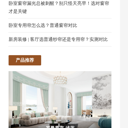
卧室窗帘漏光总被刺醒？别只怪天亮早！选对窗帘
才是关键
卧室专用帘怎么选？普通窗帘对比
新房装修 | 客厅选普通纱帘还是专用帘？实测对比
产品推荐