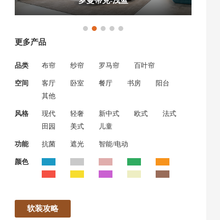
罗曼蒂克-浅蓝
更多产品
品类
布帘
纱帘
罗马帘
百叶帘
空间
客厅
卧室
餐厅
书房
阳台
其他
风格
现代
轻奢
新中式
欧式
法式
田园
美式
儿童
功能
抗菌
遮光
智能/电动
颜色
软装攻略