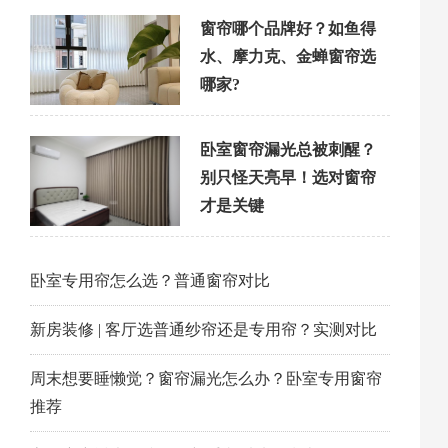
窗帘哪个品牌好？如鱼得
水、摩力克、金蝉窗帘选
哪家?
卧室窗帘漏光总被刺醒？
别只怪天亮早！选对窗帘
才是关键
卧室专用帘怎么选？普通窗帘对比
新房装修 | 客厅选普通纱帘还是专用帘？实测对比
周末想要睡懒觉？窗帘漏光怎么办？卧室专用窗帘
推荐