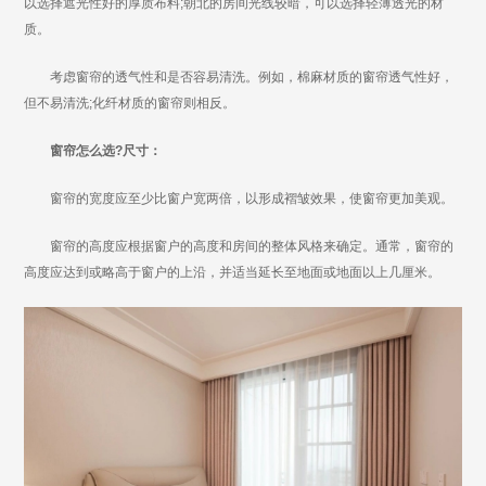
以选择遮光性好的厚质布料;朝北的房间光线较暗，可以选择轻薄透光的材
质。
考虑窗帘的透气性和是否容易清洗。例如，棉麻材质的窗帘透气性好，
但不易清洗;化纤材质的窗帘则相反。
窗帘怎么选?尺寸：
窗帘的宽度应至少比窗户宽两倍，以形成褶皱效果，使窗帘更加美观。
窗帘的高度应根据窗户的高度和房间的整体风格来确定。通常，窗帘的
高度应达到或略高于窗户的上沿，并适当延长至地面或地面以上几厘米。