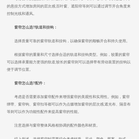
的悬挂方式增加房间的层次感;百叶窗、遮阳帘等则可以通过调节开合角度来
控制光线和通风。
窗帘怎么选?轨道和挂钩：
选择质量可靠的窗帘轨道和挂钩，以确保窗帘的顺畅开合和持久使用。
根据窗帘的重量和尺寸选择合适的轨道和挂钩类型。例如，较重的窗帘
可以选择承重能力更强的轨道;较长的窗帘则可以选择带有滑动装置的挂钩以
便于调节位置。
窗帘怎么选?配件：
考虑是否需要添加窗帘配件来增强窗帘的美观性和实用性。例如，窗帘
绑带、窗帘钩、窗帘扣等都可以作为点缀增加窗帘的层次感;遮光布、隔音布
等则可以作为功能性配件来提高窗帘的性能。
注意选择与窗帘整体风格相协调的配件颜色和材质。
综上所述，选择窗帘时需要综合考虑材质、尺寸、颜色、图案、款式、