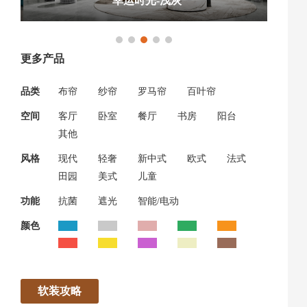
幸运时光-浅灰
更多产品
品类
布帘
纱帘
罗马帘
百叶帘
空间
客厅
卧室
餐厅
书房
阳台
其他
风格
现代
轻奢
新中式
欧式
法式
田园
美式
儿童
功能
抗菌
遮光
智能/电动
颜色
软装攻略