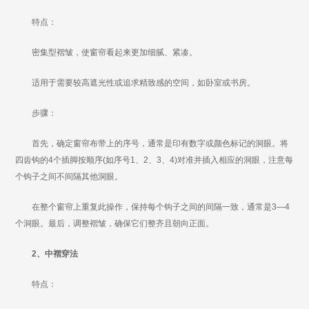
特点：
密集型褶皱，使窗帘看起来更加细腻、紧凑。
适用于需要较高遮光性或追求精致感的空间，如卧室或书房。
步骤：
首先，确定窗帘布带上的序号，通常是印有数字或颜色标记的洞眼。将
四齿钩的4个插脚按顺序(如序号1、2、3、4)对准并插入相应的洞眼，注意每
个钩子之间不间隔其他洞眼。
在整个窗帘上重复此操作，保持每个钩子之间的间隔一致，通常是3—4
个洞眼。最后，调整褶皱，确保它们整齐且朝向正面。
2、中褶穿法
特点：