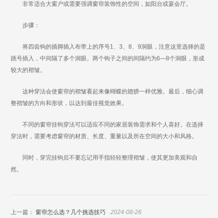
非常适合大窗户或需要强调窗帘装饰性的空间，如阳台或宴会厅。
步骤：
将四齿钩的插脚插入布带上的序号1、3、8、9洞眼，注意这里选择的是
跳号插入，中间隔了多个洞眼。两个钩子之间的间隔约为6—8个洞眼，形成
较大的褶皱。
这种穿法会使窗帘的褶皱看起来像蝴蝶的翅膀一样优雅。最后，细心调
整褶皱的方向和形状，以达到最佳视觉效果。
不同的窗帘挂钩穿法可以适应不同的家居装饰需求和个人喜好。在选择
穿法时，需要考虑窗帘的材质、长度、重量以及所在空间的大小和风格。
同时，穿完挂钩后不要忘记用手指轻轻整理褶皱，使其更加美观和自
然。
上一篇：
窗帘怎么选？几个挑选技巧
2024-08-26