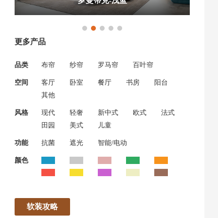
罗曼蒂克-浅蓝
更多产品
品类
布帘
纱帘
罗马帘
百叶帘
空间
客厅
卧室
餐厅
书房
阳台
其他
风格
现代
轻奢
新中式
欧式
法式
田园
美式
儿童
功能
抗菌
遮光
智能/电动
颜色
软装攻略