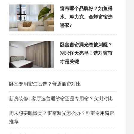
窗帘哪个品牌好？如鱼得
水、摩力克、金蝉窗帘选
哪家?
卧室窗帘漏光总被刺醒？
别只怪天亮早！选对窗帘
才是关键
卧室专用帘怎么选？普通窗帘对比
新房装修 | 客厅选普通纱帘还是专用帘？实测对比
周末想要睡懒觉？窗帘漏光怎么办？卧室专用窗帘
推荐