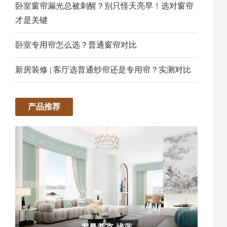
卧室窗帘漏光总被刺醒？别只怪天亮早！选对窗帘
才是关键
卧室专用帘怎么选？普通窗帘对比
新房装修 | 客厅选普通纱帘还是专用帘？实测对比
产品推荐