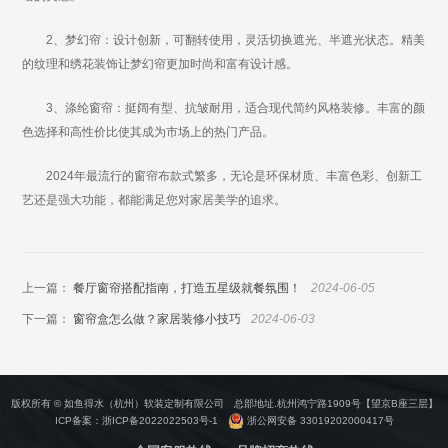
2、梦幻帘：设计创新，可翻转使用，灵活切换遮光、半遮光状态。精美
的纹理和绣花装饰让梦幻帘更加时尚和富有设计感。
3、涤纶窗帘：挺阔有型、抗皱耐用，适合现代简约风格装修。丰富的颜
色选择和高性价比使其成为市场上的热门产品。
2024年最流行的窗帘布款式繁多，无论是环保材质、丰富色彩、创新工
艺还是强大功能，都能满足您对家居美学的追求。
上一篇：
餐厅窗帘搭配指南，打造五星级就餐氛围！
2024-06-05
下一篇：
窗帘盒怎么做？家居装修小技巧
2024-06-03
版权所有 © 如鱼得水（杭州）软装定制有限公司 总部地址.杭州鸿宁路1909号【望京B座三层】
ICP备案：
浙ICP备2022022503号-1
浙公网安备 33019202000417号