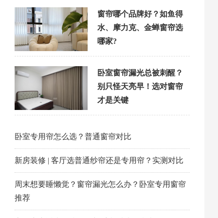
窗帘哪个品牌好？如鱼得
水、摩力克、金蝉窗帘选
哪家?
卧室窗帘漏光总被刺醒？
别只怪天亮早！选对窗帘
才是关键
卧室专用帘怎么选？普通窗帘对比
新房装修 | 客厅选普通纱帘还是专用帘？实测对比
周末想要睡懒觉？窗帘漏光怎么办？卧室专用窗帘
推荐