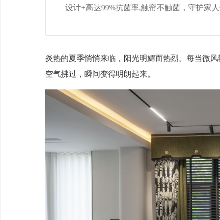
设计+高达99%抗菌率,触帘不触菌，守护家
炎热的夏季悄悄来临，阳光明媚而热烈。每当微风
空气拂过，瞬间变得明朗起来。