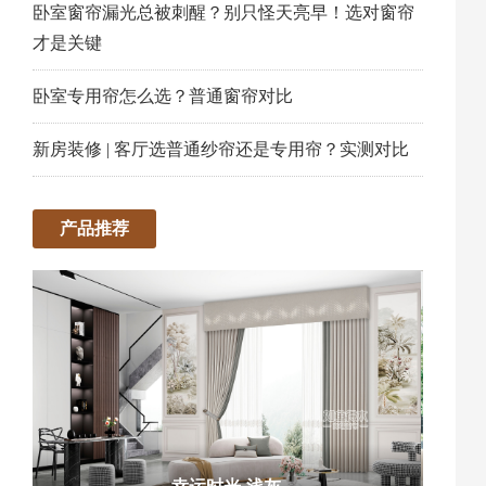
卧室窗帘漏光总被刺醒？别只怪天亮早！选对窗帘
才是关键
卧室专用帘怎么选？普通窗帘对比
新房装修 | 客厅选普通纱帘还是专用帘？实测对比
产品推荐