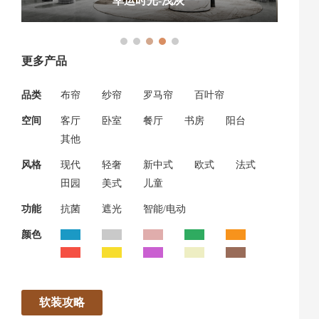
蒸蒸日上-米-纱
更多产品
品类
布帘
纱帘
罗马帘
百叶帘
空间
客厅
卧室
餐厅
书房
阳台
其他
风格
现代
轻奢
新中式
欧式
法式
田园
美式
儿童
功能
抗菌
遮光
智能/电动
颜色
软装攻略