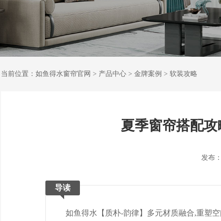
当前位置：
如鱼得水窗帘官网
>
产品中心
>
金牌案例
>
软装攻略
夏季窗帘搭配攻
发布：202
导读
如鱼得水【质朴-韵律】多元材质融合,重塑