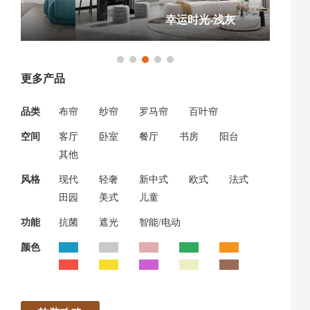
幸运时光-浅灰
更多产品
品类
布帘
纱帘
罗马帘
百叶帘
空间
客厅
卧室
餐厅
书房
阳台
其他
风格
现代
轻奢
新中式
欧式
法式
田园
美式
儿童
功能
抗菌
遮光
智能/电动
颜色