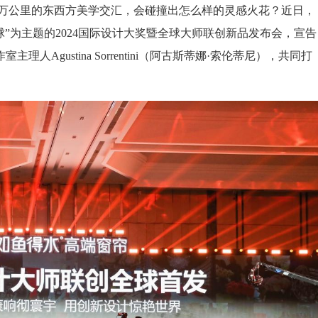
万公里的东西方美学交汇，会碰撞出怎么样的灵感火花？近日，
球”为主题的2024国际设计大奖暨全球大师联创新品发布会，宣告
计工作室主理人Agustina Sorrentini（阿古斯蒂娜·索伦蒂尼），共同打