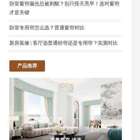
卧室窗帘漏光总被刺醒？别只怪天亮早！选对窗帘
才是关键
卧室专用帘怎么选？普通窗帘对比
新房装修 | 客厅选普通纱帘还是专用帘？实测对比
产品推荐