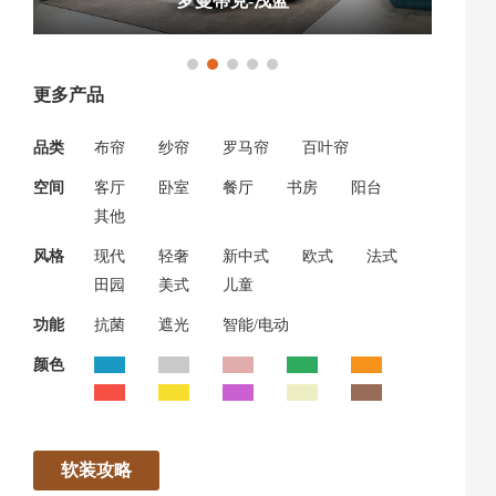
罗曼蒂克-浅蓝
更多产品
品类
布帘
纱帘
罗马帘
百叶帘
空间
客厅
卧室
餐厅
书房
阳台
其他
风格
现代
轻奢
新中式
欧式
法式
田园
美式
儿童
功能
抗菌
遮光
智能/电动
颜色
软装攻略