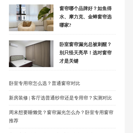
窗帘哪个品牌好？如鱼得
水、摩力克、金蝉窗帘选
哪家?
卧室窗帘漏光总被刺醒？
别只怪天亮早！选对窗帘
才是关键
卧室专用帘怎么选？普通窗帘对比
新房装修 | 客厅选普通纱帘还是专用帘？实测对比
周末想要睡懒觉？窗帘漏光怎么办？卧室专用窗帘
推荐