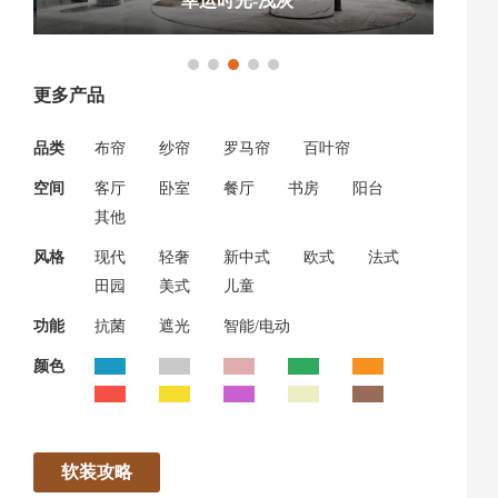
幸运时光-浅灰
更多产品
品类
布帘
纱帘
罗马帘
百叶帘
空间
客厅
卧室
餐厅
书房
阳台
其他
风格
现代
轻奢
新中式
欧式
法式
田园
美式
儿童
功能
抗菌
遮光
智能/电动
颜色
软装攻略