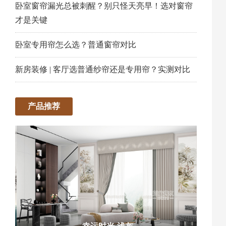
卧室窗帘漏光总被刺醒？别只怪天亮早！选对窗帘
才是关键
卧室专用帘怎么选？普通窗帘对比
新房装修 | 客厅选普通纱帘还是专用帘？实测对比
产品推荐