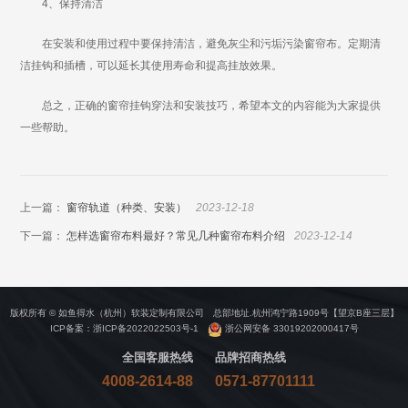
4、保持清洁
在安装和使用过程中要保持清洁，避免灰尘和污垢污染窗帘布。定期清
洁挂钩和插槽，可以延长其使用寿命和提高挂放效果。
总之，正确的窗帘挂钩穿法和安装技巧，希望本文的内容能为大家提供
一些帮助。
上一篇：
窗帘轨道（种类、安装）
2023-12-18
下一篇：
怎样选窗帘布料最好？常见几种窗帘布料介绍
2023-12-14
版权所有 © 如鱼得水（杭州）软装定制有限公司 总部地址.杭州鸿宁路1909号【望京B座三层】
ICP备案：
浙ICP备2022022503号-1
浙公网安备 33019202000417号
全国客服热线
品牌招商热线
4008-2614-88
0571-87701111