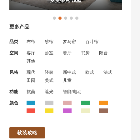
罗曼蒂克-浅蓝
更多产品
品类
布帘
纱帘
罗马帘
百叶帘
空间
客厅
卧室
餐厅
书房
阳台
其他
风格
现代
轻奢
新中式
欧式
法式
田园
美式
儿童
功能
抗菌
遮光
智能/电动
颜色
软装攻略