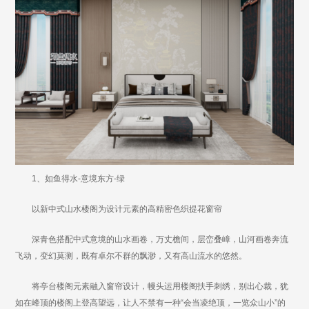
1、如鱼得水-意境东方-绿
以新中式山水楼阁为设计元素的高精密色织提花窗帘
深青色搭配中式意境的山水画卷，万丈檐间，层峦叠嶂，山河画卷奔流
飞动，变幻莫测，既有卓尔不群的飘渺，又有高山流水的悠然。
将亭台楼阁元素融入窗帘设计，幔头运用楼阁扶手刺绣，别出心裁，犹
如在峰顶的楼阁上登高望远，让人不禁有一种“会当凌绝顶，一览众山小”的