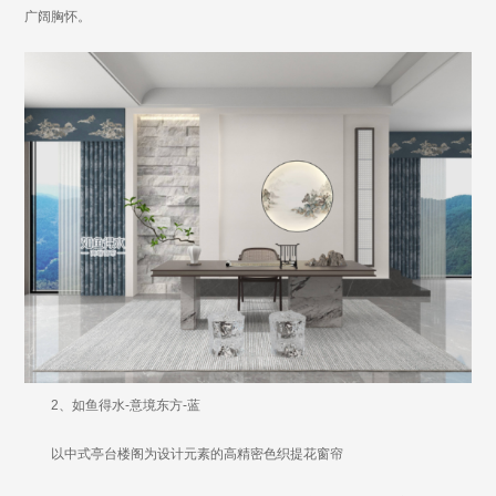
广阔胸怀。
2、如鱼得水-意境东方-蓝
以中式亭台楼阁为设计元素的高精密色织提花窗帘