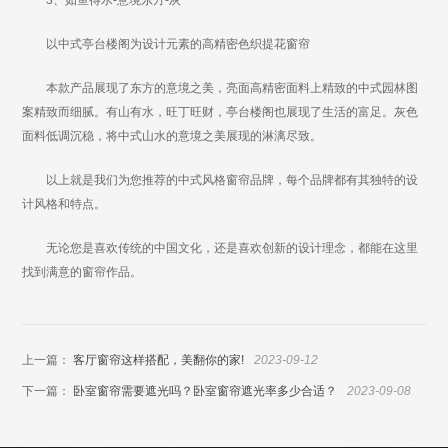
3、如鱼得水-意境东方-灰
以中式亭台楼阁为设计元素的高精密色织提花窗帘
本款产品展现了东方的意境之美，亮面高精密面料上精致的中式园林图
案精致而细腻。有山有水，旺丁旺财，亭台楼阁也展现了生活的富足。灰色
面料低调沉稳，将中式山水的意境之美展现的淋漓尽致。
以上就是我们为您推荐的中式风格窗帘品牌，每个品牌都有其独特的设
计风格和特点。
无论您是喜欢传统的中国文化，还是喜欢创新的设计理念，都能在这里
找到满意的窗帘作品。
上一篇：
客厅窗帘这样搭配，美翻你的家!
2023-09-12
下一篇：
卧室窗帘需要遮光吗？卧室窗帘遮光率多少合适？
2023-09-08