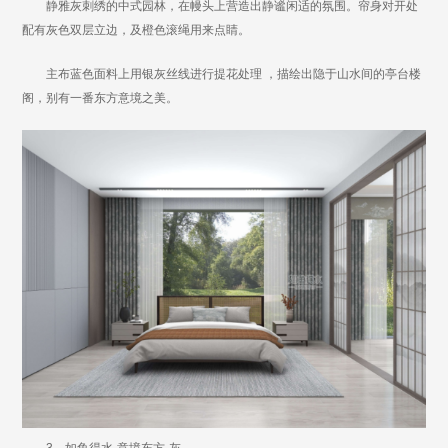
静雅灰刺绣的中式园林，在幔头上营造出静谧闲适的氛围。帘身对开处
配有灰色双层立边，及橙色滚绳用来点睛。
主布蓝色面料上用银灰丝线进行提花处理 ，描绘出隐于山水间的亭台楼
阁，别有一番东方意境之美。