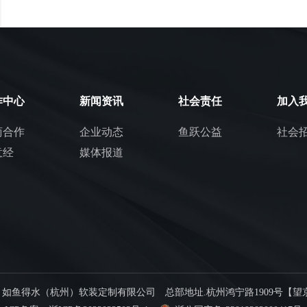
作中心
新闻资讯
社会责任
加入
商合作
企业动态
鱼跃公益
社会
意经
媒体报道
© 如鱼得水（杭州）软装定制有限公司 总部地址.杭州鸿宁路1909号【望