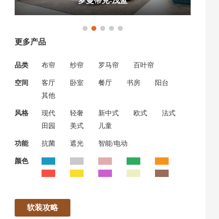
罗曼蒂克-浅蓝
更多产品
品类
布帘
纱帘
罗马帘
百叶帘
空间
客厅
卧室
餐厅
书房
阳台
其他
风格
现代
轻奢
新中式
欧式
法式
田园
美式
儿童
功能
抗菌
遮光
智能/电动
颜色
软装攻略