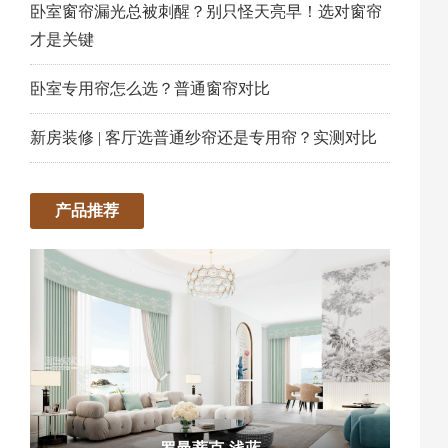
卧室窗帘漏光总被刺醒？别只怪天亮早！选对窗帘
才是关键
卧室专用帘怎么选？普通窗帘对比
新房装修 | 客厅选普通纱帘还是专用帘？实测对比
产品推荐