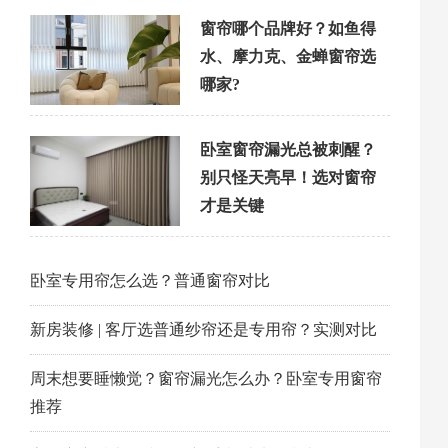
窗帘哪个品牌好？如鱼得
水、摩力克、金蝉窗帘选
哪家?
卧室窗帘漏光总被刺醒？
别只怪天亮早！选对窗帘
才是关键
卧室专用帘怎么选？普通窗帘对比
新房装修 | 客厅选普通纱帘还是专用帘？实测对比
周末想要睡懒觉？窗帘漏光怎么办？卧室专用窗帘
推荐