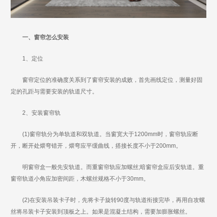
一、窗帘怎么安装
1、定位
窗帘定位的准确度关系到了窗帘安装的成败，首先画线定位，测量好固
定的孔距与需要安装的轨道尺寸。
2、安装窗帘轨
(1)窗帘轨分为单轨道和双轨道。当窗宽大于1200mm时，窗帘轨应断
开，断开处煨弯错开，煨弯应平缓曲线，搭接长度不小于200mm。
明窗帘盒一般先安轨道。而重窗帘轨应加螺丝;暗窗帘盒应后安轨道。重
窗帘轨道小角应加密间距，木螺丝规格不小于30mm。
(2)在安装吊装卡子时，先将卡子旋转90度与轨道衔接完毕，再用自攻螺
丝将吊装卡子安装到顶板之上。如果是混凝土结构，需要加膨胀螺丝。