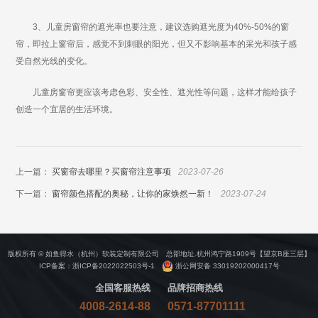
3、儿童房窗帘的遮光率也要注意，建议选购遮光度为40%-50%的窗
帘，即拉上窗帘后，感觉不到刺眼的阳光，但又不影响基本的采光和孩子感
受自然光线的变化。
儿童房窗帘更应该考虑色彩、安全性、遮光性等问题，这样才能给孩子
创造一个宜居的生活环境。
上一篇：
买窗帘去哪里？买窗帘注意事项
2023-07-26
下一篇：
窗帘颜色搭配的奥秘，让你的家焕然一新！
2023-07-24
版权所有 © 如鱼得水（杭州）软装定制有限公司 总部地址.杭州鸿宁路1909号【望京B座三层】
ICP备案：
浙ICP备2022022503号-1
浙公网安备 33019202000417号
全国客服热线
品牌招商热线
4008-2614-88
0571-87701111