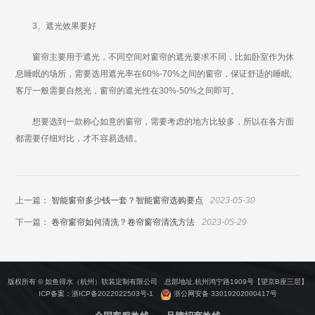
3、遮光效果要好
窗帘主要用于遮光，不同空间对窗帘的遮光要求不同，比如卧室作为休
息睡眠的场所，需要选用遮光率在60%-70%之间的窗帘，保证舒适的睡眠;
客厅一般需要自然光，窗帘的遮光性在30%-50%之间即可。
想要选到一款称心如意的窗帘，需要考虑的地方比较多，所以在各方面
都需要仔细对比，才不容易选错。
上一篇：
智能窗帘多少钱一套？智能窗帘选购要点
2023-05-30
下一篇：
卷帘窗帘如何清洗？卷帘窗帘清洗方法
2023-05-29
版权所有 © 如鱼得水（杭州）软装定制有限公司 总部地址.杭州鸿宁路1909号【望京B座三层】
ICP备案：
浙ICP备2022022503号-1
浙公网安备 33019202000417号