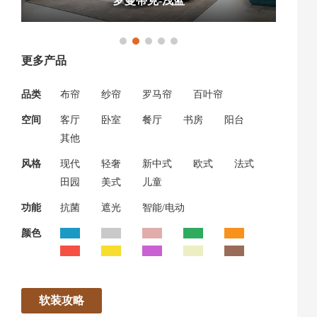
罗曼蒂克-浅蓝
更多产品
品类
布帘
纱帘
罗马帘
百叶帘
空间
客厅
卧室
餐厅
书房
阳台
其他
风格
现代
轻奢
新中式
欧式
法式
田园
美式
儿童
功能
抗菌
遮光
智能/电动
颜色
软装攻略