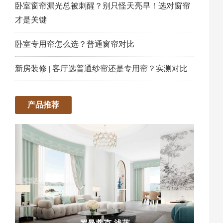
卧室窗帘漏光总被刺醒？别只怪天亮早！选对窗帘
才是关键
卧室专用帘怎么选？普通窗帘对比
新房装修 | 客厅选普通纱帘还是专用帘？实测对比
产品推荐