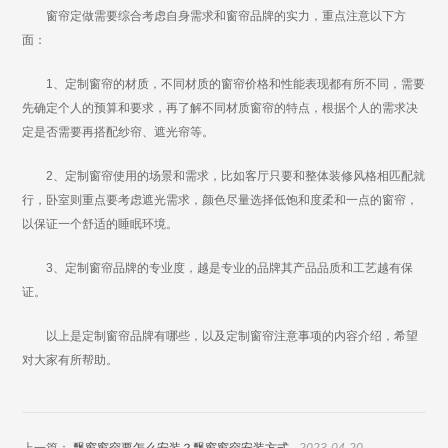
窗帘定做需要综合考虑自身需求和窗帘品牌的实力，重点注意以下方
面：
1、定制窗帘的材质，不同材质的窗帘价格和性能表现都有所不同，需要
先确定个人的预算和要求，再了解不同材质窗帘的特点，根据个人的需求决
定是否需要再搭配纱帘、遮光帘等。
2、定制窗帘使用的场景和需求，比如客厅只要和整体装修风格相匹配就
行，卧室则重点要考虑遮光需求，颜色尽量选择低饱和度柔和一点的窗帘，
以保证一个舒适的睡眠环境。
3、定制窗帘品牌的专业度，越是专业的品牌其产品品质和工艺越有保
证。
以上是定制窗帘品牌有哪些，以及定制窗帘注意事项的内容介绍，希望
对大家有所帮助。
上一篇：
飘窗窗帘要怎么安装？飘窗窗帘安装方式
2023-04-20