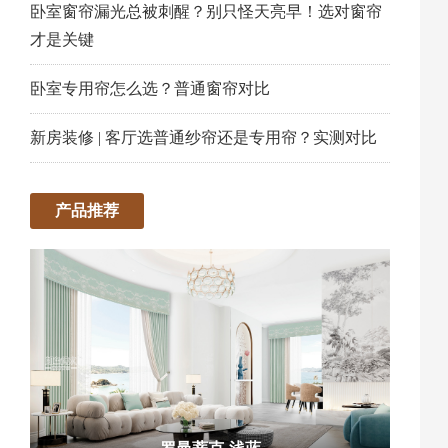
卧室窗帘漏光总被刺醒？别只怪天亮早！选对窗帘
才是关键
卧室专用帘怎么选？普通窗帘对比
新房装修 | 客厅选普通纱帘还是专用帘？实测对比
产品推荐