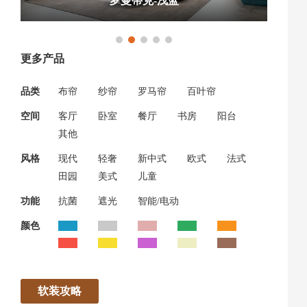
幸运时光-浅灰
更多产品
品类
布帘
纱帘
罗马帘
百叶帘
空间
客厅
卧室
餐厅
书房
阳台
其他
风格
现代
轻奢
新中式
欧式
法式
田园
美式
儿童
功能
抗菌
遮光
智能/电动
颜色
软装攻略