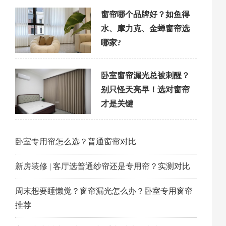
窗帘哪个品牌好？如鱼得
水、摩力克、金蝉窗帘选
哪家?
卧室窗帘漏光总被刺醒？
别只怪天亮早！选对窗帘
才是关键
卧室专用帘怎么选？普通窗帘对比
新房装修 | 客厅选普通纱帘还是专用帘？实测对比
周末想要睡懒觉？窗帘漏光怎么办？卧室专用窗帘
推荐