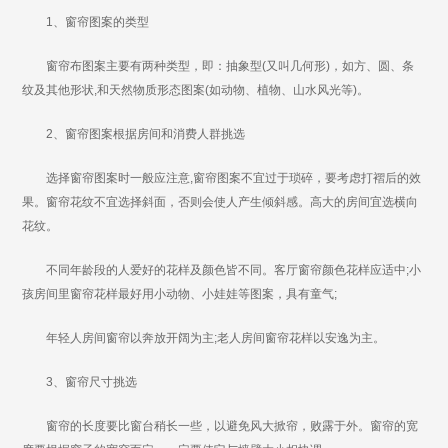
1、窗帘图案的类型
窗帘布图案主要有两种类型，即：抽象型(又叫几何形)，如方、圆、条
纹及其他形状,和天然物质形态图案(如动物、植物、山水风光等)。
2、窗帘图案根据房间和消费人群挑选
选择窗帘图案时一般应注意,窗帘图案不宜过于琐碎，要考虑打褶后的效
果。窗帘花纹不宜选择斜面，否则会使人产生倾斜感。高大的房间宜选横向
花纹。
不同年龄段的人爱好的花样及颜色皆不同。客厅窗帘颜色花样应适中;小
孩房间里窗帘花样最好用小动物、小娃娃等图案，具有童气;
年轻人房间窗帘以奔放开阔为主;老人房间窗帘花样以安逸为主。
3、窗帘尺寸挑选
窗帘的长度要比窗台稍长一些，以避免风大掀帘，败露于外。窗帘的宽