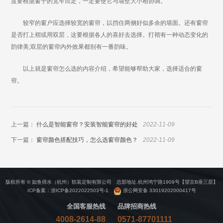
度要根据窗子的宽窄而定，一定要使它与墙壁大小相协调。
较窄的窗户应选择较宽的窗帘，以挡住两侧好似多余的墙面。还有窗帘
是否打上褶或用双层，这要根据各人的喜好去选择。打褶有一种动态变化的
韵律美;双层的窗帘内外效果都别有一番韵味。
以上就是窗帘怎么选的内容介绍，希望能够帮助大家，选择适合的窗
帘。
上一篇：
什么是智能窗帘？安装智能窗帘的好处
2022-11-09
下一篇：
窗帘颜色搭配技巧，怎么选窗帘颜色？
2022-11-09
版权所有 © 如鱼得水（杭州）软装定制有限公司 总部地址.杭州鸿宁路1909号【望京B座三层】
ICP备案：
浙ICP备2022022503号-1
浙公网安备 33019202000417号
全国客服热线
品牌招商热线
4008-2614-88
0571-87701111