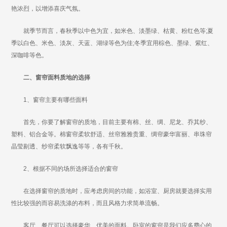
艳浓烈，以增添喜庆气氛。
就季节而言，春秋季以中色为宜，如米色、淡墨绿、枯黄、粉红色等;夏
季以白色、米色、淡灰、天蓝、湖绿等色为佳;冬季宜用棕色、墨绿、紫红、
深咖啡等色。
二、窗帘面料质地的选择
1、窗帘主要有哪些面料
首先，你要了解窗帘的质地，目前主要有棉、丝、绸、尼龙、乔其纱、
塑料、铝合金等。棉窗帘柔软舒适、丝帘雅雅贵重、绸帘豪华富丽、串珠帘
晶莹剔透、纱帘柔软飘逸等等，各有千秋。
2、根据不同的场所选择适合的窗帘
在选择窗帘的质地时，应考虑房间的功能，如浴室、厨房就要选择实用
性比较强的而容易洗涤的布料，而且风格力求简单流畅。
客厅、餐厅可以选择豪华、优美的面料。卧室的窗帘是我们应多费心的