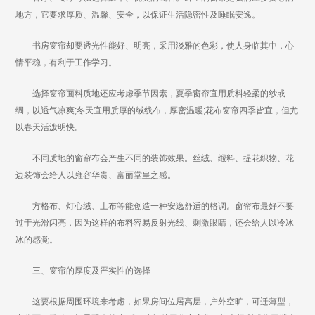
地方，它要求厚质、温馨、安全，以保证生活隐密性及睡眠安逸。
书房窗帘却要透光性能好、明亮，采用淡雅的色彩，使人身临其中，心
情平稳，有利于工作学习。
选择窗帘面料质地还应考虑季节因素，夏季窗帘宜用质料轻柔的纱或
绸，以透气凉爽;冬天宜用质厚的绒线布，厚密温暖;花布窗帘四季皆宜，但尤
以春天活泼明快。
不同质地的窗帘布会产生不同的装饰效果。丝绒、缎料、提花织物、花
边装饰会给人以雍容华贵、富丽堂皇之感。
方格布、灯心绒、土布等能创造一种安逸舒适的格调。窗帘布最好不要
过于光滑闪亮，因为这样的布料容易反射光线、刺激眼睛，还会给人以冷冰
冰的感觉。
三、窗帘的厚度及严实性的选择
这要根据周围环境来考虑，如果房间位居高层，户外空旷，可迁薄型，