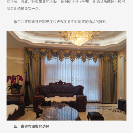
窒华丽、雅致、轻柔飘逸的;相反，房间处于住宅密集、闲杂场所或位于楼房
底层则选择厚实一点。
像百叶窗帘既可控制光度和透气度又不影响窗前物品的陈列。
四、窗帘布图案的选择