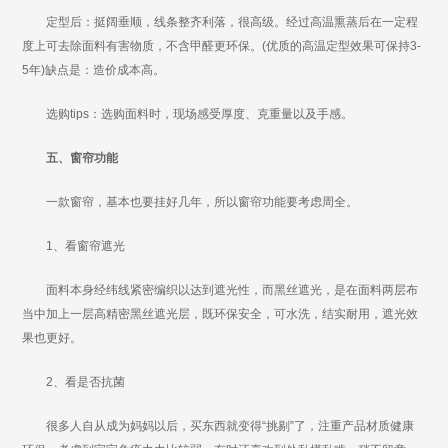
定型后：挺阔垂顺，线条整齐利落，很高级。经过高温熏蒸后在一定程
度上可去除面料有害物质，不含甲醛更环保。(优质的高温定型效果可保持3-
5年)缺点是：造价成本高。
选购tips：选购面料时，现场感受厚度、克重量以及手感。
五、窗帘功能
一款窗帘，基本也要挂好几年，所以窗帘功能要考虑周全。
1、看窗帘遮光
面料本身经纬线紧密编织以达到遮光性，而黑丝遮光，是在面料两层布
当中加上一层高精密黑丝遮光层，既环保安全，可水洗，结实耐用，遮光效
果也更好。
2、看是否抗菌
很多人自从成为妈妈以后，买东西就变得“挑剔”了，注重产品材质健康