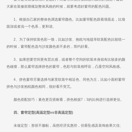
大家在装修前期规划整体风格的时候，就要考虑好窗帘的配色问题。
1、根据自己家的整体色调选窗帘颜色。比如窗帘配色跟着墙面走，比墙
面深或者浅一个色系，更和谐。
2、为了保持软装色彩一致，比如沙发、抱枕与地毯等软装配色比较统一
的时候，窗帘配色选与沙发颜色差不多的，简约好看。
3、如果想要空间更有层次感，或者整个空间的软装本身就有比较多的颜
色碰撞，那么窗帘选择拼色的窗帘，色彩与软装相呼应，凸显空间风格感。
4、拼色窗帘尽量选择与家里软装中相近色、同色为主，比如小面积窗帘
拼色与沙发抱枕颜色相同，很好看不突兀。
颜色搭配技巧：素色更百搭耐看，拼色根据7：3的比例进行选择更佳。
四、窗帘定型(高温定型vs非高温定型)
未做定型：形状不服帖，虽然经济实惠些，但垂坠感及装饰效果欠佳;