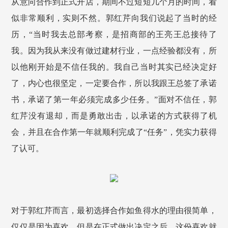
从意向
合作
到正式开店，期间不过短短几个月的时间，看
似非常顺利，实则不然。郭红芹向我们说起了当时的经
历，“当时我去总部考察，是招商部的王亮王总接待了
我。因为我从来没有做过建材行业，一点经验都没有，所
以他刚开始是不信任我的。我自己当时其实已经决定好
了，内心也很坚定，一定要
合作
，所以我跟王总签了承诺
书，承诺了第一年必须完成多少任务。”面对不信任，郭
红芹没有退却，而是勇敢出击，以承诺的方式获得了机
会，并且在
合作
第一年就顺利完成了“任务”，凭实力获得
了认可。
对于郭红芹而言，最初选择
合作
如鱼得水的理由很简单，
仅仅是因为喜欢。但是在正式做出决定之后，这份喜欢就