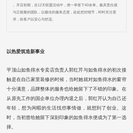
。开店初期，在12天联盟活动中，便一举签下40余单。极具责任感
与正能量的团队，以极佳的服务态度，处处把控细节，时时关注需
求，给客户以安心与舒适。
以热爱筑造新事业
平顶山如鱼得水专卖店负责人郭红芹与如鱼得水的初次接
触是在自己家里
装修
的时候，当时她就对如鱼得水的窗帘
十分满意，品牌整体的服务也给她留下了不错的印象。在
从原先工作的国企单位办理内退之后，郭红芹认为自己还
年轻，想为闲暇的生活找些事情做，就想到了创业。这
时，当初曾给她留下深刻印象的如鱼得水便成为了第一选
择。