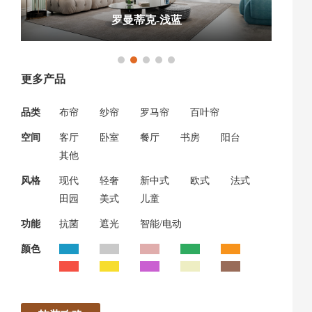
罗曼蒂克-浅蓝
更多产品
品类
布帘
纱帘
罗马帘
百叶帘
空间
客厅
卧室
餐厅
书房
阳台
其他
风格
现代
轻奢
新中式
欧式
法式
田园
美式
儿童
功能
抗菌
遮光
智能/电动
颜色