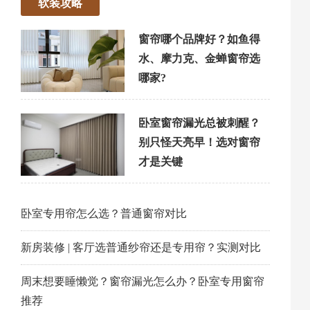
软装攻略
窗帘哪个品牌好？如鱼得
水、摩力克、金蝉窗帘选
哪家?
卧室窗帘漏光总被刺醒？
别只怪天亮早！选对窗帘
才是关键
卧室专用帘怎么选？普通窗帘对比
新房装修 | 客厅选普通纱帘还是专用帘？实测对比
周末想要睡懒觉？窗帘漏光怎么办？卧室专用窗帘
推荐